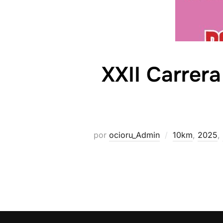
XXII Carrera
por
ocioru_Admin
10km
,
2025
,