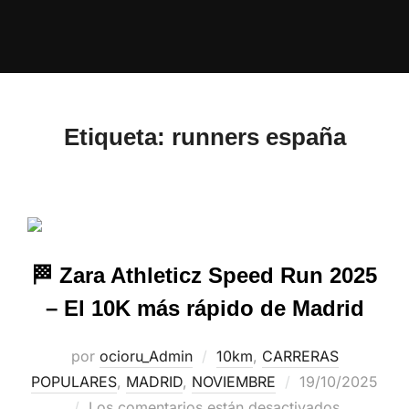
Etiqueta:
runners españa
🏁 Zara Athleticz Speed Run 2025
– El 10K más rápido de Madrid
por
ocioru_Admin
10km
,
CARRERAS
POPULARES
,
MADRID
,
NOVIEMBRE
19/10/2025
Los comentarios están desactivados