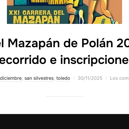
el Mazapán de Polán 20
ecorrido e inscripcion
diciembre
,
san silvestres
,
toledo
30/11/2025
Los come