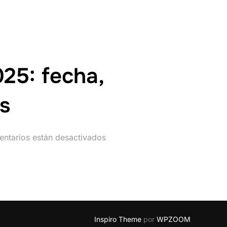
25: fecha,
es
ntarios están desactivados
Inspiro Theme
por
WPZOOM