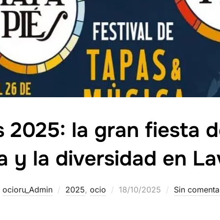
2025: la gran fiesta de
a y la diversidad en La
r
ocioru_Admin
2025
,
ocio
18/10/2025
Sin comenta