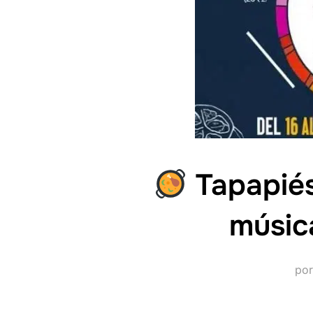
Tapapiés 
músic
po