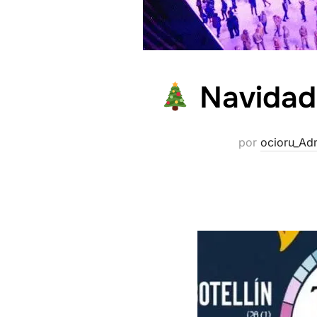
Navidad 
por
ocioru_Ad