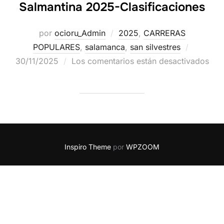
Salmantina 2025-Clasificaciones
por
ocioru_Admin
2025
,
CARRERAS
POPULARES
,
salamanca
,
san silvestres
30/11/2025
Los comentarios están desactivados
Inspiro Theme
por
WPZOOM