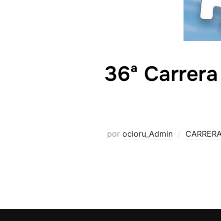
36ª Carrera
por
ocioru_Admin
CARRERA