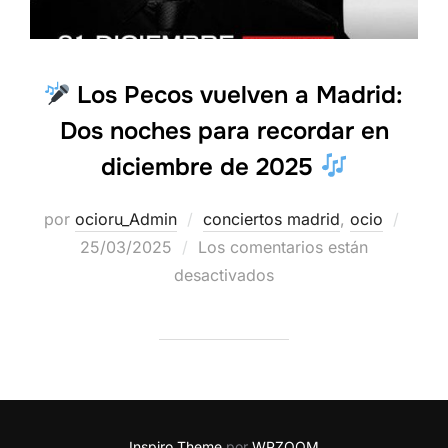
Los Pecos vuelven a Madrid:
Dos noches para recordar en
diciembre de 2025
por
ocioru_Admin
conciertos madrid
,
ocio
25/03/2025
Los comentarios están
desactivados
Inspiro Theme
por
WPZOOM