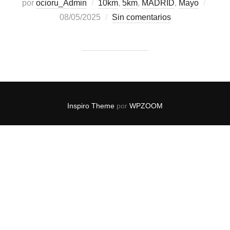
por
ocioru_Admin
10km
,
5km
,
MADRID
,
Mayo
08/05/2025
Sin comentarios
Inspiro Theme
por
WPZOOM