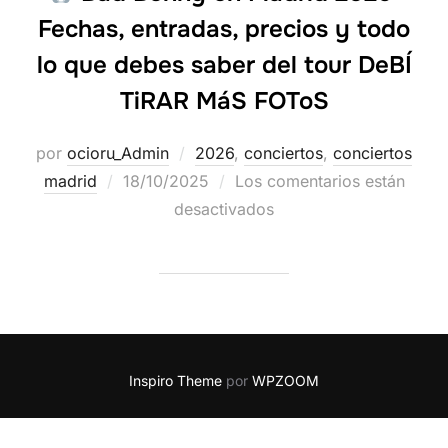
Fechas, entradas, precios y todo
lo que debes saber del tour DeBÍ
TiRAR MáS FOToS
por
ocioru_Admin
2026
,
conciertos
,
conciertos
madrid
18/10/2025
Los comentarios están
desactivados
Inspiro Theme
por
WPZOOM