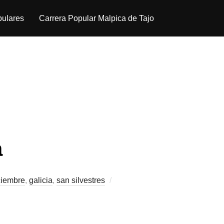
pulares
Carrera Popular Malpica de Tajo
a
ciembre
,
galicia
,
san silvestres