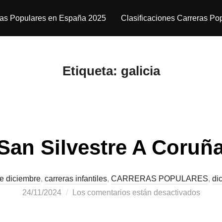
ras Populares en España 2025
Clasificaciones Carreras Po
Etiqueta:
galicia
San Silvestre A Coruñ
e diciembre
,
carreras infantiles
,
CARRERAS POPULARES
,
di
24/11/2024
Los comentarios están desactivados