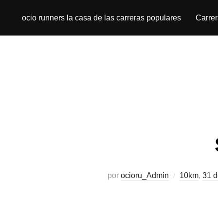
ocio runners la casa de las carreras populares
Carre
por
ocioru_Admin
10km
,
31 d