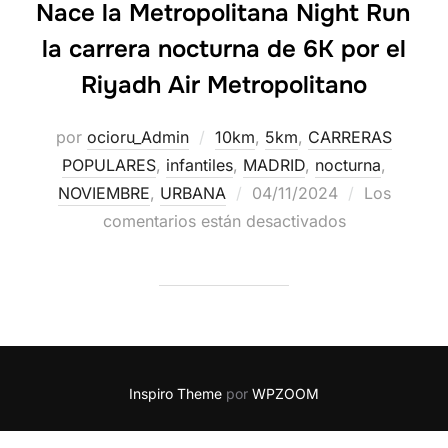
Nace la Metropolitana Night Run
la carrera nocturna de 6K por el
Riyadh Air Metropolitano
por
ocioru_Admin
10km
,
5km
,
CARRERAS
POPULARES
,
infantiles
,
MADRID
,
nocturna
,
NOVIEMBRE
,
URBANA
04/11/2024
Los
comentarios están desactivados
Inspiro Theme
por
WPZOOM