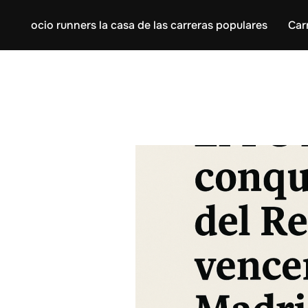
ocio runners la casa de las carreras populares
Car