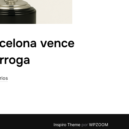
rcelona vence
órroga
rios
Inspiro Theme
por
WPZOOM