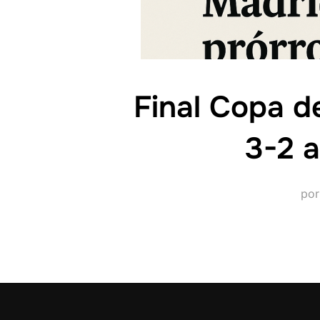
Final Copa d
3-2 a
po