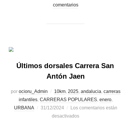
comentarios
Últimos dorsales Carrera San
Antón Jaen
por
ocioru_Admin
10km
,
2025
,
andalucia
,
carreras
infantiles
,
CARRERAS POPULARES
,
enero
,
URBANA
31/12/2024
Los comentarios están
desactivados