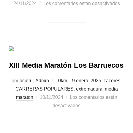
24/11/2024
Los comentarios están desactivados
XIII Media Maratón Los Barruecos
por
ocioru_Admin
10km
,
19 enero
,
2025
,
caceres
,
CARRERAS POPULARES
,
extremadura
,
media
maraton
10/11/2024
Los comentarios están
desactivados