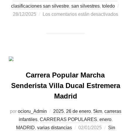
clasificaciones san silvestre
,
san silvestres
,
toledo
28/12/2025
Los comentarios están desactivados
Carrera Popular Marcha
Senderista Villa Ducal Estremera
Madrid
por
ocioru_Admin
2025
,
26 de enero
,
5km
,
carreras
infantiles
,
CARRERAS POPULARES
,
enero
,
MADRID
,
varias distancias
02/01/2025
Sin