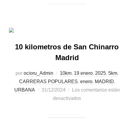
10 kilometros de San Chinarro
Madrid
por
ocioru_Admin
10km
,
19 enero
,
2025
,
5km
,
CARRERAS POPULARES
,
enero
,
MADRID
,
URBANA
31/12/2024
Los comentarios están
desactivados