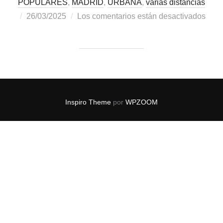
POPULARES
,
MADRID
,
URBANA
,
varias distancias
26/03/2025
Los comentarios están desactivados
Inspiro Theme
por
WPZOOM