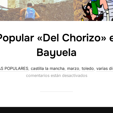
Popular «Del Chorizo» e
Bayuela
AS POPULARES
,
castilla la mancha
,
marzo
,
toledo
,
varias d
comentarios están desactivados