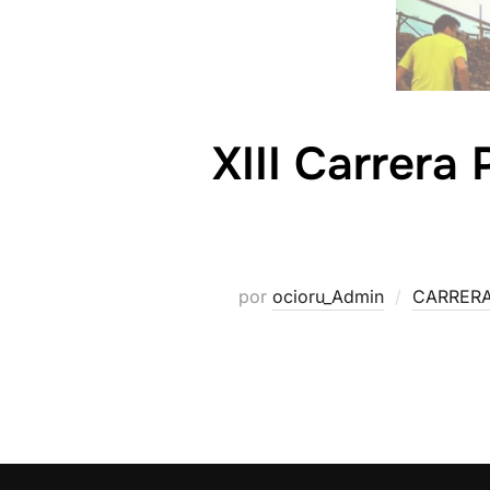
XIII Carrera 
por
ocioru_Admin
CARRER