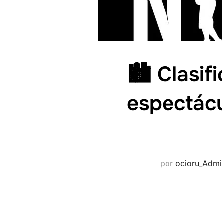
🏙️ Clasi
espectácu
por
ocioru_Admi