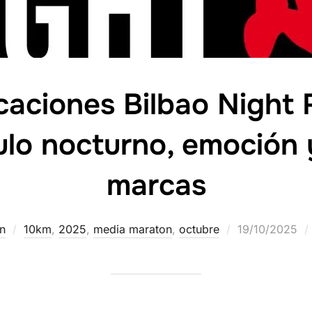
ficaciones Bilbao Night
lo nocturno, emoción 
marcas
n
10km
,
2025
,
media maraton
,
octubre
19/10/2025