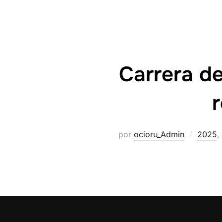
Carrera d
r
por
ocioru_Admin
2025
,