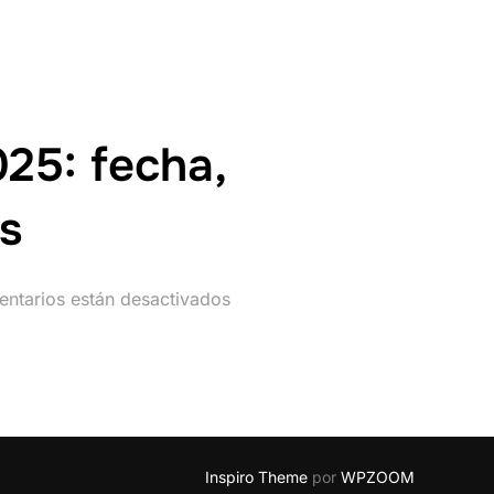
25: fecha,
es
ntarios están desactivados
Inspiro Theme
por
WPZOOM