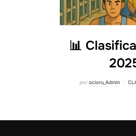
📊 Clasifi
2025
por
ocioru_Admin
CL