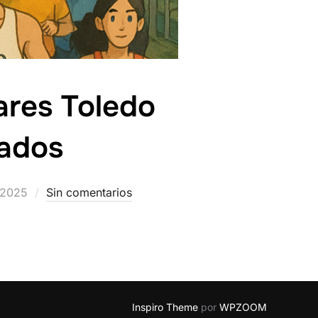
ares Toledo
zados
/2025
Sin comentarios
Inspiro Theme
por
WPZOOM