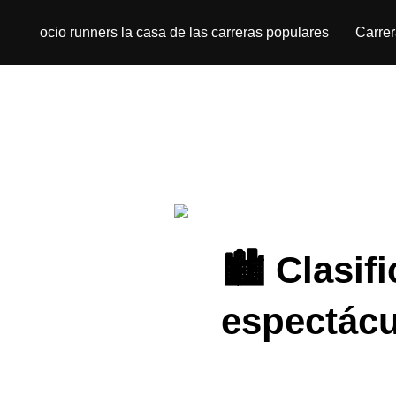
ocio runners la casa de las carreras populares
Carre
🏙️ Clasi
espectácu