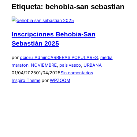
la
Etiqueta:
behobia-san sebastian
barra
lateral
y
la
navegación
Inscripciones Behobia-San
Sebastián 2025
por
ocioru_Admin
CARRERAS POPULARES
,
media
Publicado
maraton
,
NOVIEMBRE
,
pais vasco
,
URBANA
el
01/04/2025
01/04/2025
Sin comentarios
Inspiro Theme
por
WPZOOM