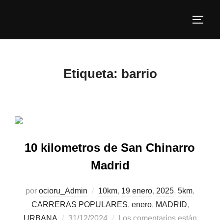
Etiqueta:
barrio
10 kilometros de San Chinarro
Madrid
por
ocioru_Admin
10km
,
19 enero
,
2025
,
5km
,
CARRERAS POPULARES
,
enero
,
MADRID
,
URBANA
31/12/2024
Los comentarios están