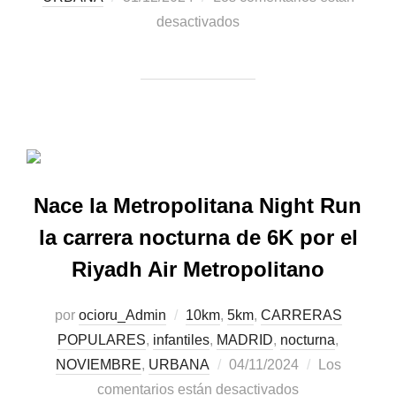
desactivados
Nace la Metropolitana Night Run
la carrera nocturna de 6K por el
Riyadh Air Metropolitano
por
ocioru_Admin
10km
,
5km
,
CARRERAS
POPULARES
,
infantiles
,
MADRID
,
nocturna
,
NOVIEMBRE
,
URBANA
04/11/2024
Los
comentarios están desactivados