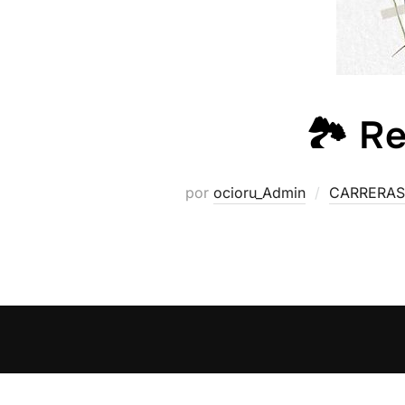
🏞️ R
por
ocioru_Admin
CARRERAS