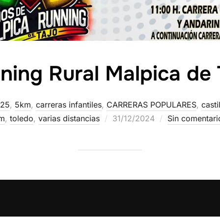
ning Rural Malpica de 
25
,
5km
,
carreras infantiles
,
CARRERAS POPULARES
,
casti
m
,
toledo
,
varias distancias
31/12/2024
Sin comentari