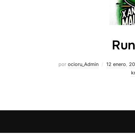
Run
por
ocioru_Admin
12 enero
,
20
k