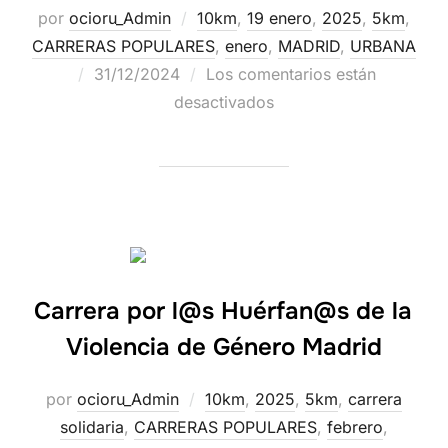
por
ocioru_Admin
10km
,
19 enero
,
2025
,
5km
,
CARRERAS POPULARES
,
enero
,
MADRID
,
URBANA
31/12/2024
Los comentarios están
desactivados
Carrera por l@s Huérfan@s de la
Violencia de Género Madrid
por
ocioru_Admin
10km
,
2025
,
5km
,
carrera
solidaria
,
CARRERAS POPULARES
,
febrero
,