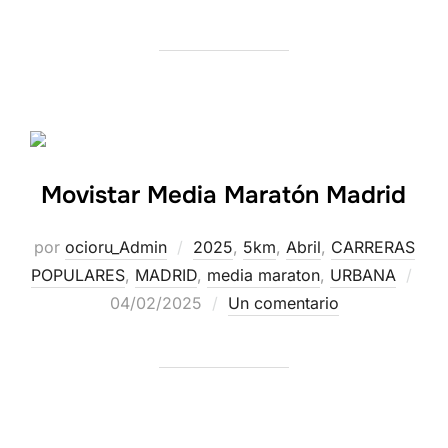
Movistar Media Maratón Madrid
por
ocioru_Admin
2025
,
5km
,
Abril
,
CARRERAS
POPULARES
,
MADRID
,
media maraton
,
URBANA
04/02/2025
Un comentario