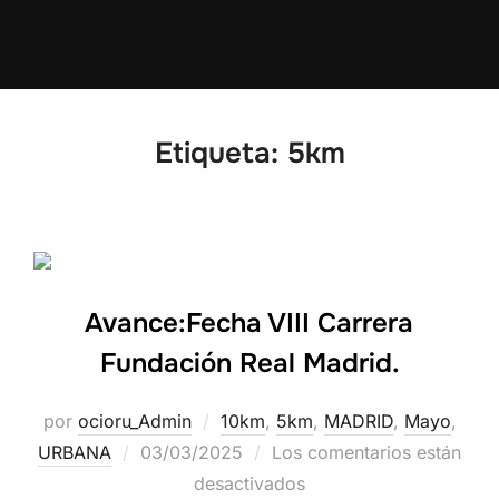
Etiqueta:
5km
Avance:Fecha VIII Carrera
Fundación Real Madrid.
por
ocioru_Admin
10km
,
5km
,
MADRID
,
Mayo
,
URBANA
03/03/2025
Los comentarios están
desactivados