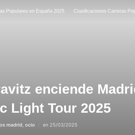
ras Populares en España 2025
Clasificaciones Carreras Po
avitz enciende Madri
ic Light Tour 2025
tos madrid
,
ocio
en
25/03/2025