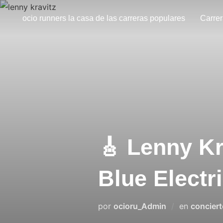
ocio runners la casa de las carreras populares
Carre
🎸 Lenny Kr
Blue Electr
por
ocioru_Admin
en
concier