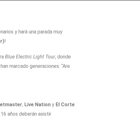
cenarios y hará una parada muy
r)
!
ira
Blue Electric Light Tour
, donde
 han marcado generaciones: “Are
ketmaster
,
Live Nation
y
El Corte
 16 años deberán asistir