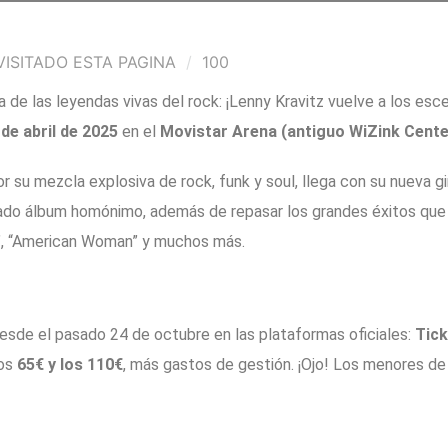
ISITADO ESTA PAGINA
100
na de las leyendas vivas del rock: ¡Lenny Kravitz vuelve a los es
 de abril de 2025
en el
Movistar Arena (antiguo WiZink Cente
or su mezcla explosiva de rock, funk y soul, llega con su nueva g
ado álbum homónimo, además de repasar los grandes éxitos que
”, “American Woman” y muchos más.
desde el pasado 24 de octubre en las plataformas oficiales:
Tic
los
65€ y los 110€
, más gastos de gestión. ¡Ojo! Los menores de