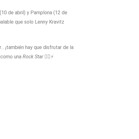
 (10 de abril) y Pamplona (12 de
ualable que solo Lenny Kravitz
r… ¡también hay que disfrutar de la
er como una
Rock Star
🏃‍♂️⚡