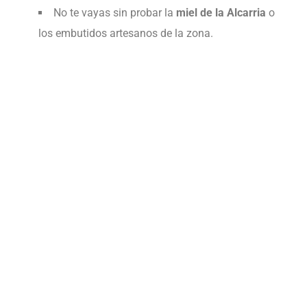
No te vayas sin probar la
miel de la Alcarria
o
los embutidos artesanos de la zona.
Calendario OcioRunners:Carrera
popular por la Igualdad Ciudad de la
Carolina
22/02/2026
/
No Comments
OCIORUNNERS QUE HAN VISITADO ESTA PAGINA 314
Ocio Runners aquí os dejamos algunos datos
importantes ,que nos ha facilitado...
Read More