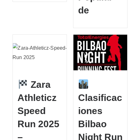
de
Zara
Athleticz
Clasificac
Speed
iones
Run 2025
Bilbao
–
Night Run